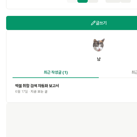
글쓰기
냠
냠
최근 작성글
(1)
최
엑셀 취합 검색 자동화 보고서
6월 17일 ·
지금 보는 글