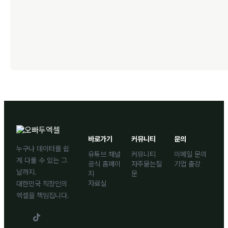
바로가기
커뮤니티
문의
누구나 데이터를 쉽
유튜브 채널
커뮤니티
이메일 문의
게 다룰 수 있는 그
공식 홈페이
자주묻는질
기업 출강
날까지.
지
문
자료실
대한민국 직장인의
엑셀을 책임집니다.