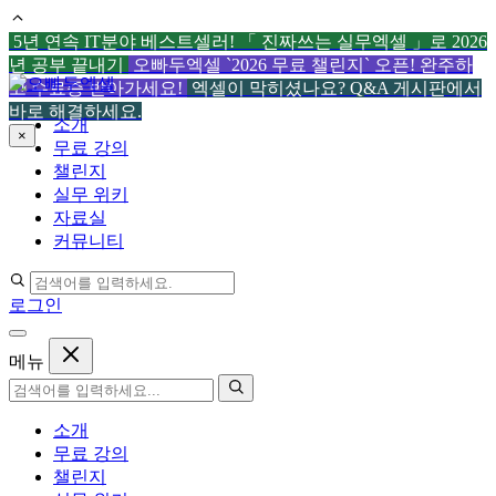
5년 연속 IT분야 베스트셀러! 「 진짜쓰는 실무엑셀 」로 2026
년 공부 끝내기
오빠두엑셀 `2026 무료 챌린지` 오픈! 완주하
컨
고 수료증 받아가세요!
엑셀이 막히셨나요? Q&A 게시판에서
텐
바로 해결하세요.
소개
츠
×
무료 강의
로
챌린지
건
실무 위키
너
자료실
뛰
커뮤니티
기
로그인
메뉴
소개
무료 강의
챌린지