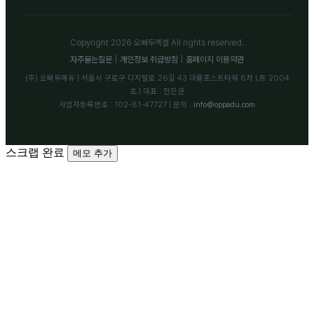
Copyright 2026 오빠두엑셀 All rights reserved.
자주묻는질문
|
개인정보 취급방침
|
홈페이지 이용약관
(주) 오빠두에듀 | 서울시 구로구 디지털로 26길 43 대륭포스트타워 8차 L동 2004
호 | 대표 : 전진권
사업자등록번호 : 102-81-47727 | 문의 :
info@oppadu.com
스크랩 완료
메모 추가