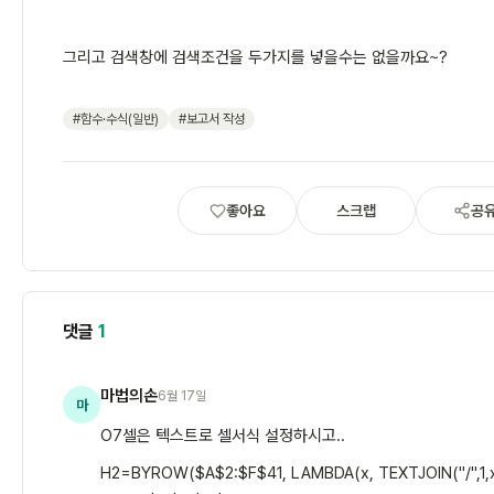
그리고 검색창에 검색조건을 두가지를 넣을수는 없을까요~?
#함수·수식(일반)
#보고서 작성
좋아요
스크랩
공
댓글
1
마법의손
6월 17일
마
O7셀은 텍스트로 셀서식 설정하시고..
H2=BYROW($A$2:$F$41, LAMBDA(x, TEXTJOIN("/",1,x