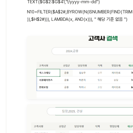
TEXT($G$2:$G$41,"!/yyyy-mm-dd")
N10=FILTER($A$2#,BYROW(N(ISNUMBER(FIND(TRIM(
)),$H$2#))), LAMBDA(x, AND(x))), " 해당 기준 없음 ")