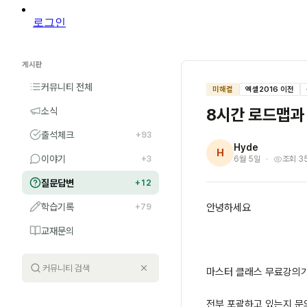
로그인
게시판
커뮤니티 전체
미해결
엑셀2016 이전
8시간 로드맵과
소식
출석체크
+93
Hyde
H
이야기
+3
6월 5일
조회 3
질문답변
+12
학습기록
안녕하세요
+79
교재문의
마스터 클래스 무료강의가
전부 포괄하고 있는지 문