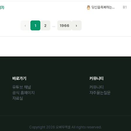
(3)
당신을축복하는올빼미
81
당
‹
1
2
…
1966
›
바로가기
커뮤니티
유튜브 채널
커뮤니티
공식 홈페이지
자주묻는질문
자료실
Copyright 2026 오빠두엑셀 All rights reserved.