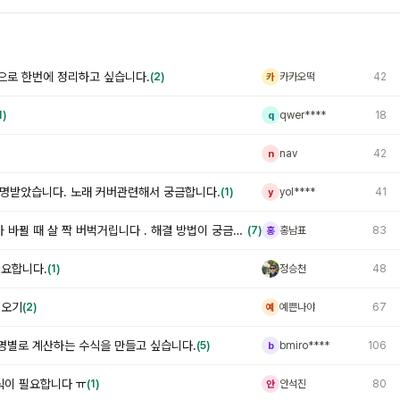
으로 한번에 정리하고 싶습니다.
(2)
카카오떡
42
카
1)
qwer****
18
q
nav
42
n
감명받았습니다. 노래 커버관련해서 궁금합니다.
(1)
yol****
41
y
항목을 변경하면 막대그래프가 바뀔 때 살 짝 버벅거립니다 . 해결 방법이 궁금합니다.
(7)
홍남표
83
홍
필요합니다.
(1)
정승천
48
정
 오기
(2)
예쁜나야
67
예
품명별로 계산하는 수식을 만들고 싶습니다.
(5)
bmiro****
106
b
식이 필요합니다 ㅠ
(1)
안석진
80
안