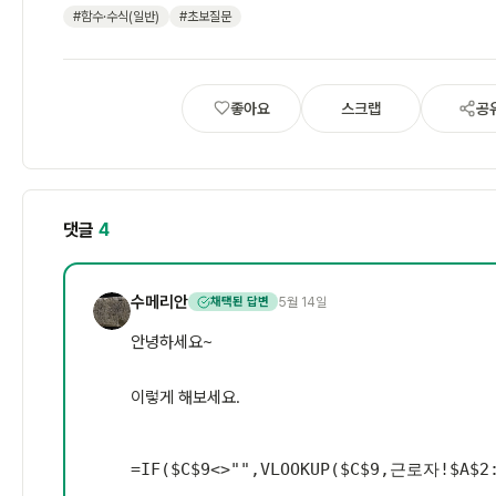
#함수·수식(일반)
#초보질문
좋아요
스크랩
공
댓글
4
수메리안
5월 14일
채택된 답변
수
안녕하세요~
이렇게 해보세요.
=
IF
(
$C$9
<
>
""
,
VLOOKUP
(
$C$9
,
근로자!$A$2: