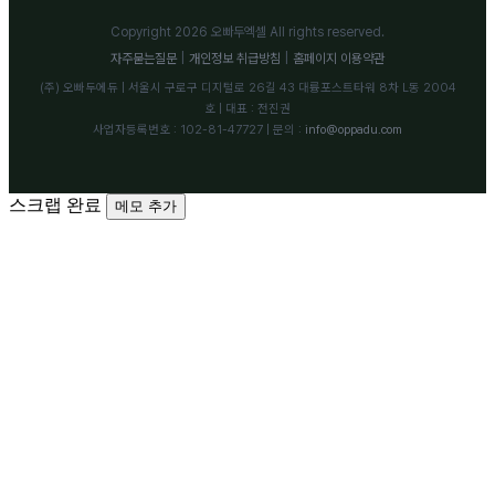
Copyright 2026 오빠두엑셀 All rights reserved.
자주묻는질문
|
개인정보 취급방침
|
홈페이지 이용약관
(주) 오빠두에듀 | 서울시 구로구 디지털로 26길 43 대륭포스트타워 8차 L동 2004
호 | 대표 : 전진권
사업자등록번호 : 102-81-47727 | 문의 :
info@oppadu.com
스크랩 완료
메모 추가