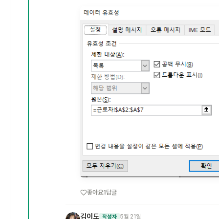
좋아요
1
답글
김이도
5월 21일
작성자