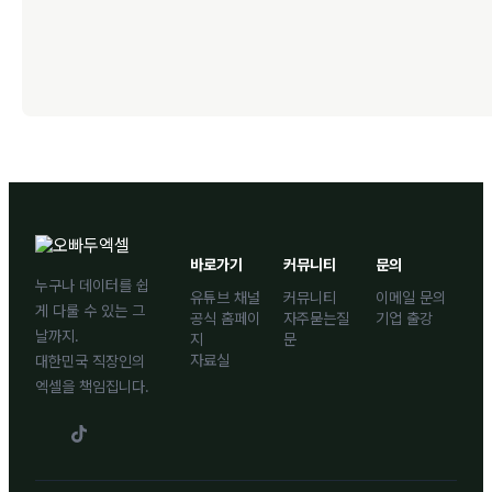
바로가기
커뮤니티
문의
누구나 데이터를 쉽
유튜브 채널
커뮤니티
이메일 문의
게 다룰 수 있는 그
공식 홈페이
자주묻는질
기업 출강
날까지.
지
문
자료실
대한민국 직장인의
엑셀을 책임집니다.