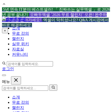
5년 연속 IT분야 베스트셀러! 「 진짜쓰는 실무엑셀 」로 2026
년 공부 끝내기
오빠두엑셀 `2026 무료 챌린지` 오픈! 완주하
컨
고 수료증 받아가세요!
엑셀이 막히셨나요? Q&A 게시판에서
텐
바로 해결하세요.
소개
츠
×
무료 강의
로
챌린지
건
실무 위키
너
자료실
뛰
커뮤니티
기
로그인
메뉴
소개
무료 강의
챌린지