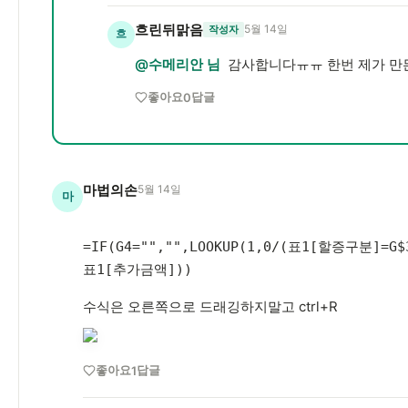
흐린뒤맑음
5월 14일
작성자
흐
@수메리안 님
감사합니다ㅠㅠ 한번 제가 만든데
좋아요
답글
0
마법의손
5월 14일
마
=IF(G4="","",LOOKUP(1,0/(표1[할증구분]=G
표1[추가금액]))
수식은 오른쪽으로 드래깅하지말고 ctrl+R
좋아요
답글
1