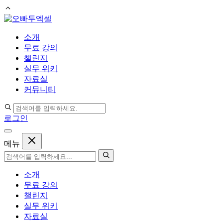
컨
텐
소개
츠
무료 강의
로
챌린지
건
실무 위키
너
자료실
뛰
커뮤니티
기
로그인
메뉴
소개
무료 강의
챌린지
실무 위키
자료실