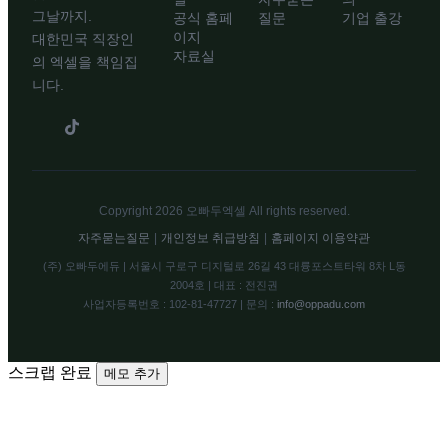
그날까지.
공식 홈페
질문
기업 출강
이지
대한민국 직장인
자료실
의 엑셀을 책임집
니다.
Copyright 2026 오빠두엑셀 All rights reserved.
자주묻는질문
|
개인정보 취급방침
|
홈페이지 이용약관
(주) 오빠두에듀 | 서울시 구로구 디지털로 26길 43 대륭포스트타워 8차 L동
2004호 | 대표 : 전진권
사업자등록번호 : 102-81-47727 | 문의 :
info@oppadu.com
스크랩 완료
메모 추가