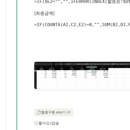
=
IF
(
$E2
=
""
,
""
,
IFERROR
(
INDEX
(
할증표!$D$
[최종금액]
=
IF
(
COUNTA
(
A2
,
C2
,
E2
)
=
0
,
""
,
SUM
(
B2
,
D2
,
할증구분.xlsx
10 KB
좋아요
답글
1