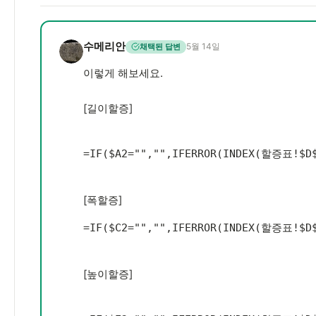
수메리안
5월 14일
채택된 답변
수
이렇게 해보세요.
[길이할증]
=
IF
(
$A2
=
""
,
""
,
IFERROR
(
INDEX
(
할증표!$D$
[폭할증]
=
IF
(
$C2
=
""
,
""
,
IFERROR
(
INDEX
(
할증표!$D$
[높이할증]