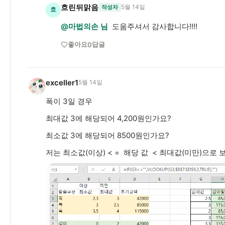
흐린뒤맑음
5월 14일
작성자
흐
@마법의손 님
도움주셔서 감사합니다!!!!
좋아요
답글
0
exceller1
5월 14일
e
폭이 3일 경우
최대값 3에 해당되어 4,200원인가요?
최소값 3에 해당되어 8500원인가요?
저는 최소값(이상) < = 해당 값 < 최대값(미만)으로 