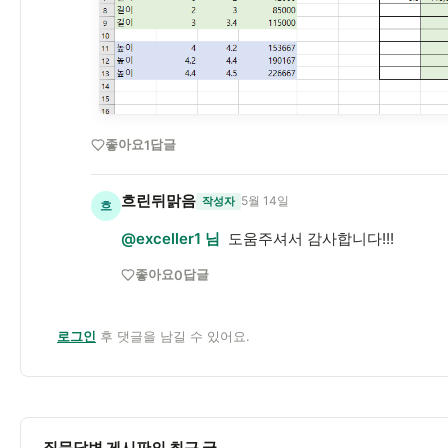
좋아요
답글
1
흐린뒤맑음
5월 14일
작성자
흐
@exceller1 님
도움주셔서 감사합니다!!!
좋아요
답글
0
로그인
후 댓글을 남길 수 있어요.
질문답변 게시판의 최근 글