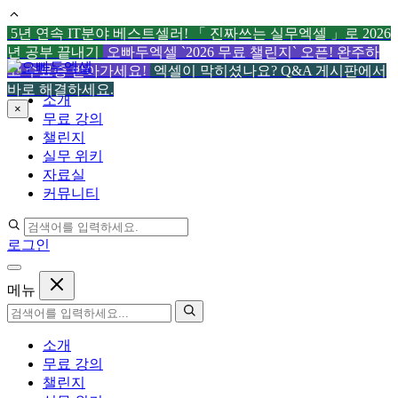
5년 연속 IT분야 베스트셀러! 「 진짜쓰는 실무엑셀 」로 2026
년 공부 끝내기
오빠두엑셀 `2026 무료 챌린지` 오픈! 완주하
컨
고 수료증 받아가세요!
엑셀이 막히셨나요? Q&A 게시판에서
텐
바로 해결하세요.
소개
츠
×
무료 강의
로
챌린지
건
실무 위키
너
자료실
뛰
커뮤니티
기
로그인
메뉴
소개
무료 강의
챌린지