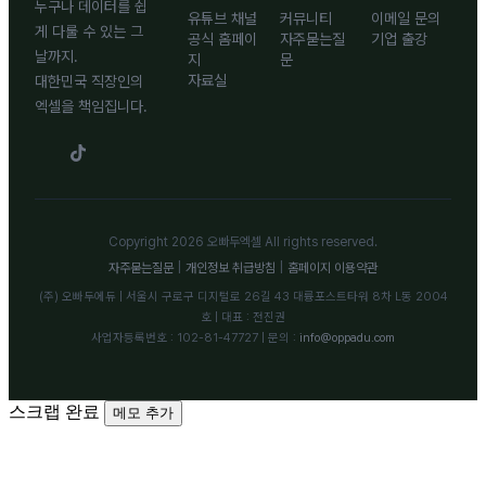
누구나 데이터를 쉽
유튜브 채널
커뮤니티
이메일 문의
게 다룰 수 있는 그
공식 홈페이
자주묻는질
기업 출강
날까지.
지
문
자료실
대한민국 직장인의
엑셀을 책임집니다.
Copyright 2026 오빠두엑셀 All rights reserved.
자주묻는질문
|
개인정보 취급방침
|
홈페이지 이용약관
(주) 오빠두에듀 | 서울시 구로구 디지털로 26길 43 대륭포스트타워 8차 L동 2004
호 | 대표 : 전진권
사업자등록번호 : 102-81-47727 | 문의 :
info@oppadu.com
스크랩 완료
메모 추가