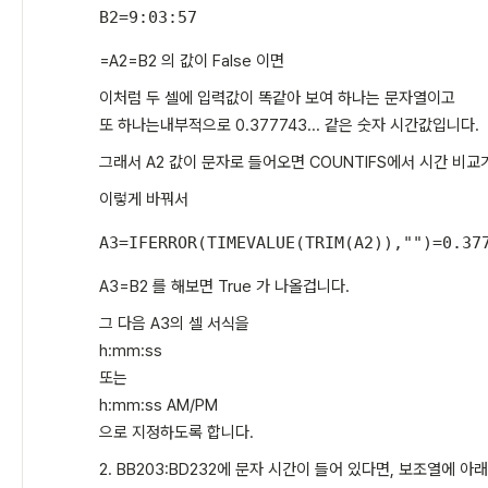
B2
=
9:03:57
=A2=B2 의 값이 False 이면
이처럼 두 셀에 입력값이 똑같아 보여 하나는 문자열이고
또 하나는내부적으로 0.377743... 같은 숫자 시간값입니다.
그래서 A2 값이 문자로 들어오면 COUNTIFS에서 시간 비교
이렇게 바꿔서
A3
=
IFERROR
(
TIMEVALUE
(
TRIM
(
A2
)
)
,
""
)
=
0.37
A3=B2 를 해보면 True 가 나올겁니다.
그 다음 A3의 셀 서식을
h:mm:ss
또는
h:mm:ss AM/PM
으로 지정하도록 합니다.
2. BB203:BD232에 문자 시간이 들어 있다면, 보조열에 