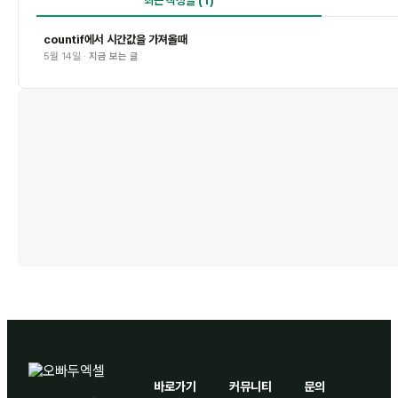
최근 작성글
(1)
countif에서 시간값을 가져올때
5월 14일 ·
지금 보는 글
바로가기
커뮤니티
문의