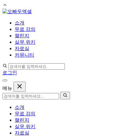
컨
텐
소개
츠
무료 강의
로
챌린지
건
실무 위키
너
자료실
뛰
커뮤니티
기
로그인
메뉴
소개
무료 강의
챌린지
실무 위키
자료실