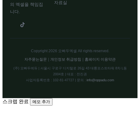
자료실
의 엑셀을 책임집
니다.
Copyright 2026 오빠두엑셀 All rights reserved.
자주묻는질문
|
개인정보 취급방침
|
홈페이지 이용약관
(주) 오빠두에듀 | 서울시 구로구 디지털로 26길 43 대륭포스트타워 8차 L동
2004호 | 대표 : 전진권
사업자등록번호 : 102-81-47727 | 문의 :
info@oppadu.com
스크랩 완료
메모 추가