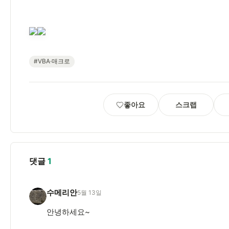
#VBA·매크로
좋아요
스크랩
댓글
1
수메리안
5월 13일
수
안녕하세요~