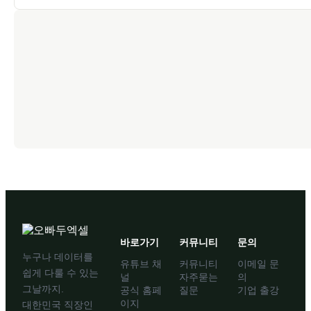
바로가기
커뮤니티
문의
누구나 데이터를
유튜브 채
커뮤니티
이메일 문
쉽게 다룰 수 있는
널
자주묻는
의
그날까지.
공식 홈페
질문
기업 출강
이지
대한민국 직장인