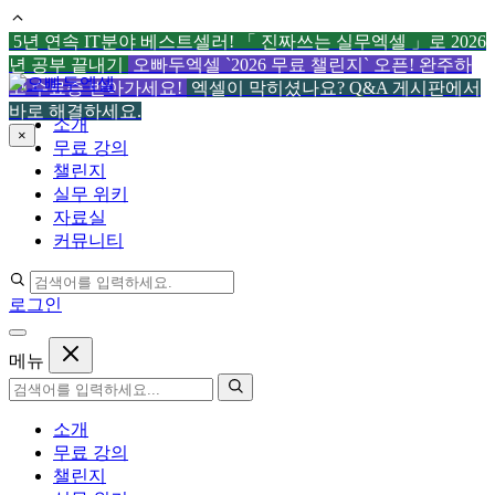
5년 연속 IT분야 베스트셀러! 「 진짜쓰는 실무엑셀 」로 2026
년 공부 끝내기
오빠두엑셀 `2026 무료 챌린지` 오픈! 완주하
컨
고 수료증 받아가세요!
엑셀이 막히셨나요? Q&A 게시판에서
텐
바로 해결하세요.
소개
츠
×
무료 강의
로
챌린지
건
실무 위키
너
자료실
뛰
커뮤니티
기
로그인
메뉴
소개
무료 강의
챌린지