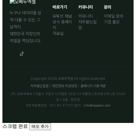
바로가기
커뮤니티
문의
누구나 데이터를 쉽
유튜브 채널
커뮤니티
이메일 문의
게 다룰 수 있는 그
공식 홈페이
자주묻는질
기업 출강
날까지.
지
문
자료실
대한민국 직장인의
엑셀을 책임집니다.
Copyright 2026 오빠두엑셀 All rights reserved.
자주묻는질문
|
개인정보 취급방침
|
홈페이지 이용약관
(주) 오빠두에듀 | 서울시 구로구 디지털로 26길 43 대륭포스트타워 8차 L동 2004
호 | 대표 : 전진권
사업자등록번호 : 102-81-47727 | 문의 :
info@oppadu.com
스크랩 완료
메모 추가