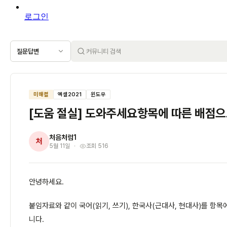
로그인
질문답변
미해결
엑셀2021
윈도우
[도움 절실] 도와주세요항목에 따른 배점으
처음처럼1
처
5월 11일
조회 516
안녕하세요.
붙임자료와 같이 국어(읽기, 쓰기), 한국사(근대사, 현대사)를 항
니다.