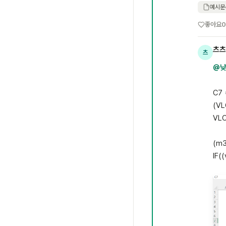
예시문수
좋아요
0
츠츠
츠
@낮
C7 
(VL
VLO
(m3
IF(