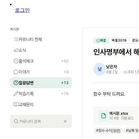
로그인
게시판
커뮤니티 전체
해결
엑셀2019
윈도
인사명부에서 해
소식
출석체크
+92
낮은자
낮
이야기
+3
4월 2일
조회 1,
질문답변
+12
학습기록
함수 부탁 드려요.
+76
교재문의
예시문.xlsx
10 KB · 다운로드
#함수·수식(일반)
#날짜 및