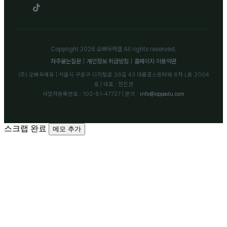
Copyright 2026 오빠두엑셀 All rights reserved.
자주묻는질문
|
개인정보 취급방침
|
홈페이지 이용약관
(주) 오빠두에듀 | 서울시 구로구 디지털로 26길 43 대륭포스트타워 8차 L동 2004
호 | 대표 : 전진권
사업자등록번호 : 102-81-47727 | 문의 :
info@oppadu.com
스크랩 완료
메모 추가