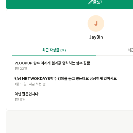
글쓰기
J
JayBin
최근 작성글
(3)
최
VLOOKUP 함수 여러개 결과값 출력하는 함수 질문
1월 22일
방금 NETWOKDAYS함수 강의를 듣고 왔는데요 궁금한게 있어서요
1월 15일 ·
지금 보는 글
엑셀 질문입니다.
1월 9일