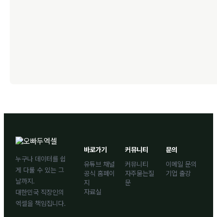
바로가기
커뮤니티
문의
누구나 데이터를 쉽
유튜브 채널
커뮤니티
이메일 문의
게 다룰 수 있는 그
공식 홈페이
자주묻는질
기업 출강
날까지.
지
문
자료실
대한민국 직장인의
엑셀을 책임집니다.