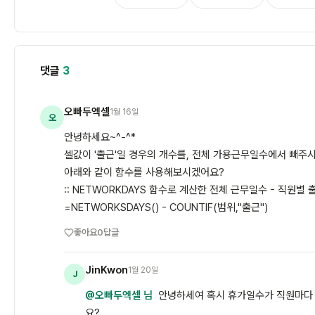
댓글
3
오빠두엑셀
1월 16일
오
안녕하세요~^-^*
셀값이 '출근'일 경우의 개수를, 전체 가용근무일수에서 빼주
아래와 같이 함수를 사용해보시겠어요?
:: NETWORKDAYS 함수로 계산한 전체 근무일수 - 직원별
=NETWORKSDAYS() - COUNTIF(범위,"출근")
좋아요
0
답글
JinKwon
1월 20일
J
@오빠두엑셀 님
안녕하세여 혹시 휴가일수가 직원마다
요?