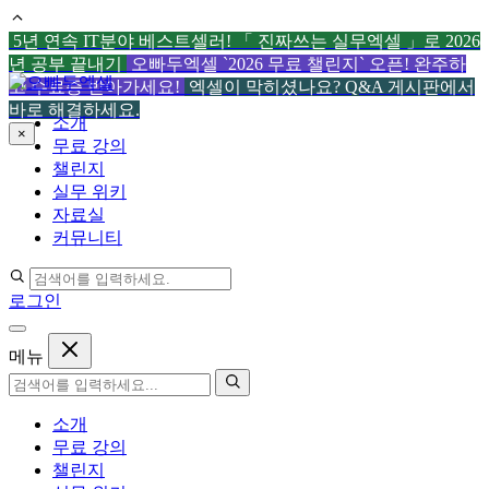
5년 연속 IT분야 베스트셀러! 「 진짜쓰는 실무엑셀 」로 2026
년 공부 끝내기
오빠두엑셀 `2026 무료 챌린지` 오픈! 완주하
컨
고 수료증 받아가세요!
엑셀이 막히셨나요? Q&A 게시판에서
텐
바로 해결하세요.
소개
츠
×
무료 강의
로
챌린지
건
실무 위키
너
자료실
뛰
커뮤니티
기
로그인
메뉴
소개
무료 강의
챌린지