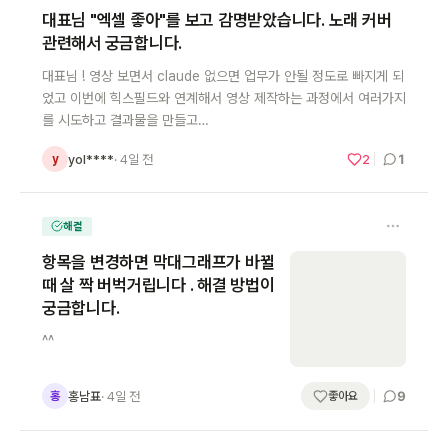
대표님 "엑셀 좋아"를 보고 감명받았습니다. 노래 커버
관련해서 궁금합니다.
대표님 ! 영상 보면서 claude 없으면 업무가 안될 정도로 빠지게 되
었고 이번에 힉스필드와 연계해서 영상 제작하는 과정에서 여러가지
를 시도하고 결과물을 만들고…
1
yol****
· 4일 전
2
y
해결
항목을 변경하면 막대그래프가 바뀔
때 살 짝 버벅거립니다 . 해결 방법이
궁금합니다.
^^
9
홍남표
· 4일 전
홍
좋아요