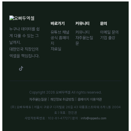
바로가기
커뮤니티
문의
누구나 데이터를 쉽
유튜브 채널
커뮤니티
이메일 문의
게 다룰 수 있는 그
공식 홈페이
자주묻는질
기업 출강
날까지.
지
문
자료실
대한민국 직장인의
엑셀을 책임집니다.
Copyright 2026 오빠두엑셀 All rights reserved.
자주묻는질문
|
개인정보 취급방침
|
홈페이지 이용약관
(주) 오빠두에듀 | 서울시 구로구 디지털로 26길 43 대륭포스트타워 8차 L동 2004
호 | 대표 : 전진권
사업자등록번호 : 102-81-47727 | 문의 :
info@oppadu.com