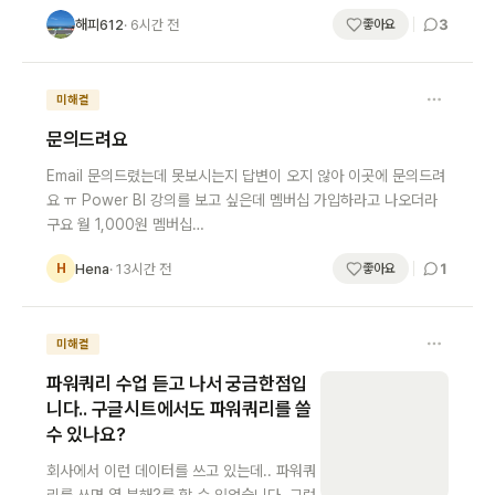
3
해피612
· 6시간 전
해
좋아요
미해결
문의드려요
Email 문의드렸는데 못보시는지 답변이 오지 않아 이곳에 문의드려
요 ㅠ Power BI 강의를 보고 싶은데 멤버십 가입하라고 나오더라
구요 월 1,000원 멤버십…
1
Hena
· 13시간 전
H
좋아요
미해결
파워쿼리 수업 듣고 나서 궁금한점입
니다.. 구글시트에서도 파워쿼리를 쓸
수 있나요?
회사에서 이런 데이터를 쓰고 있는데.. 파워쿼