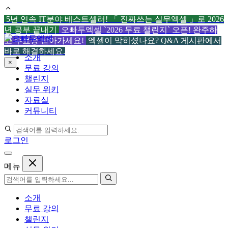
5년 연속 IT분야 베스트셀러! 「 진짜쓰는 실무엑셀 」로 2026
년 공부 끝내기
오빠두엑셀 `2026 무료 챌린지` 오픈! 완주하
컨
고 수료증 받아가세요!
엑셀이 막히셨나요? Q&A 게시판에서
텐
바로 해결하세요.
소개
츠
×
무료 강의
로
챌린지
건
실무 위키
너
자료실
뛰
커뮤니티
기
로그인
메뉴
소개
무료 강의
챌린지