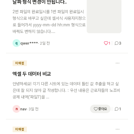
날짜 형식 변경이 안됩니다..
2번 파일의 완료일시를 1번 파일의 완료일시
형식으로 바꾸고 싶은데 셀서식 사용자지정으
로 들어가서 yyyy-mm-dd hh:mm 형식으로
바꿔도 변하지 않습니다.…
3
qwer****
· 2일 전
1
q
미해결
엑셀 두 데이터 비교
안녕하세요! 각기 다른 시트에 있는 데이터 틀린 값 추출을 하고 싶
은데 잘 되지 않아 글 작성합니다. : 우선 내용은 근로자들의 노조비
공제 내역('파일1')을 …
1
nav
· 3일 전
n
좋아요
미해결