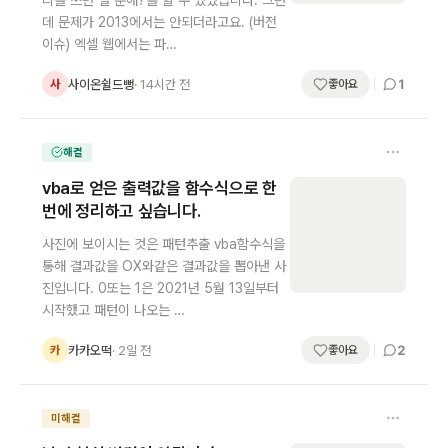
리를 쓰면 열 분해?를 할 수 있었습니다. 그런
데 문제가 2013에서는 안되더라고요. (버전
이슈) 엑셀 웹에서는 파…
1
사이온쉴드뻥
· 14시간 전
사
좋아요
해결
vba로 얻은 출력값을 함수식으로 한
번에 정리하고 싶습니다.
사진에 보이시는 것은 패턴추출 vba함수식을
통해 결과값을 OX와같은 결과값을 뽑아낸 사
진입니다. 0또는 1은 2021년 5월 13일부터
시작했고 패턴이 나오는 …
2
카카오떡
· 2일 전
카
좋아요
미해결