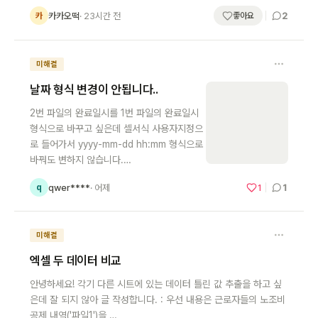
2
카카오떡
· 23시간 전
카
좋아요
미해결
날짜 형식 변경이 안됩니다..
2번 파일의 완료일시를 1번 파일의 완료일시
형식으로 바꾸고 싶은데 셀서식 사용자지정으
로 들어가서 yyyy-mm-dd hh:mm 형식으로
바꿔도 변하지 않습니다.…
1
qwer****
· 어제
1
q
미해결
엑셀 두 데이터 비교
안녕하세요! 각기 다른 시트에 있는 데이터 틀린 값 추출을 하고 싶
은데 잘 되지 않아 글 작성합니다. : 우선 내용은 근로자들의 노조비
공제 내역('파일1')을 …