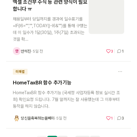
엑셀 조건부 수식 등 관련 양식이 필요
합니다 ㅠ
채용일부터 당일까지를 경과에 일수표기를
=IF(I6="","",TODAY()-I6&"")를 통해 구했는
데 이 일수가 1달(30일), 1주(7일) 초과되는
것을 확…
1
안석진
· 5일 전
3
안
미해결
HomeTaxBR 함수 추가기능
HomeTaxBR 함수 추가기능 (국세청 사업자등록 정보 실시간 조
회) 확인요청 드립니다. 7월 말까지는 잘 사용했는데 그 이후부터
동작을 하지 않습니다.
3
당신을축복하는올빼미
· 5일 전
1
당