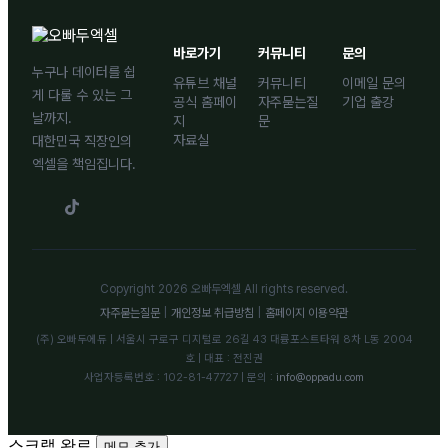
바로가기
커뮤니티
문의
누구나 데이터를 쉽
유튜브 채널
커뮤니티
이메일 문의
게 다룰 수 있는 그
공식 홈페이
자주묻는질
기업 출강
날까지.
지
문
자료실
대한민국 직장인의
엑셀을 책임집니다.
Copyright 2026 오빠두엑셀 All rights reserved.
자주묻는질문
|
개인정보 취급방침
|
홈페이지 이용약관
(주) 오빠두에듀 | 서울시 구로구 디지털로 26길 43 대륭포스트타워 8차 L동 2004
호 | 대표 : 전진권
사업자등록번호 : 102-81-47727 | 문의 :
info@oppadu.com
스크랩 완료
메모 추가