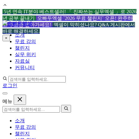
5년 연속 IT분야 베스트셀러! 「 진짜쓰는 실무엑셀 」로 2026
년 공부 끝내기
오빠두엑셀 `2026 무료 챌린지` 오픈! 완주하
컨
고 수료증 받아가세요!
엑셀이 막히셨나요? Q&A 게시판에서
텐
바로 해결하세요.
소개
츠
×
무료 강의
로
챌린지
건
실무 위키
너
자료실
뛰
커뮤니티
기
로그인
메뉴
소개
무료 강의
챌린지