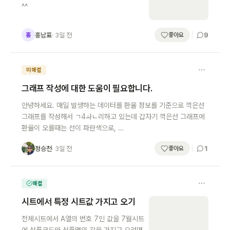
^^
9
홍남표
· 3일 전
홍
좋아요
미해결
그래프 작성에 대한 도움이 필요합니다.
안녕하세요. 매일 발생하는 데이터를 환율 정보를 기준으로 꺽은선
그래프를 작성해서 ㄱ4ㅘㄴ리하고 있는데 갑자기 꺽은선 그래프에
환율이 오를때는 선이 파란색으로, …
1
정승천
· 3일 전
정
좋아요
해결
시트에서 특정 시트값 가지고 오기
전체시트에서 A열의 번호 7인 값을 7월시트