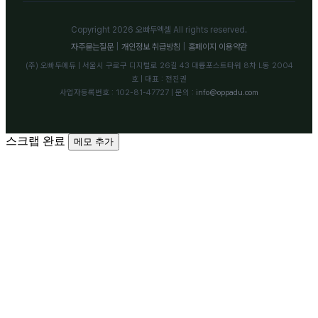
Copyright 2026 오빠두엑셀 All rights reserved.
자주묻는질문
|
개인정보 취급방침
|
홈페이지 이용약관
(주) 오빠두에듀 | 서울시 구로구 디지털로 26길 43 대륭포스트타워 8차 L동 2004
호 | 대표 : 전진권
사업자등록번호 : 102-81-47727 | 문의 :
info@oppadu.com
스크랩 완료
메모 추가