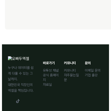
바로가기
커뮤니티
문의
누구나 데이터를 쉽
유튜브 채널
커뮤니티
이메일 문의
게 다룰 수 있는 그
공식 홈페이
자주묻는질
기업 출강
날까지.
지
문
자료실
대한민국 직장인의
엑셀을 책임집니다.