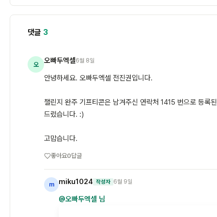
댓글
3
오빠두엑셀
6월 8일
오
안녕하세요. 오빠두엑셀 전진권입니다.
챌린지 완주 기프티콘은 남겨주신 연락처 1415 번으로 등록
드렸습니다. :)
고맙습니다.
좋아요
0
답글
miku1024
6월 9일
작성자
m
@오빠두엑셀 님