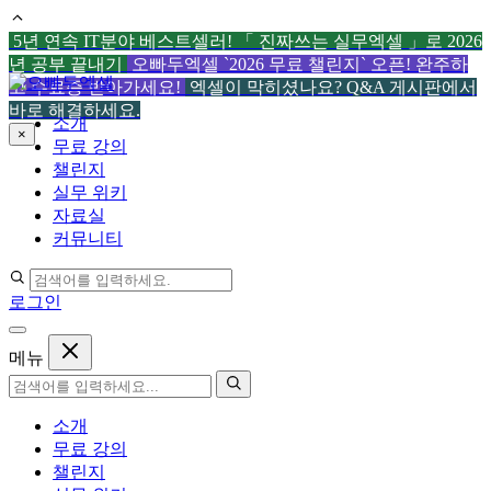
5년 연속 IT분야 베스트셀러! 「 진짜쓰는 실무엑셀 」로 2026
년 공부 끝내기
오빠두엑셀 `2026 무료 챌린지` 오픈! 완주하
컨
고 수료증 받아가세요!
엑셀이 막히셨나요? Q&A 게시판에서
텐
바로 해결하세요.
소개
츠
×
무료 강의
로
챌린지
건
실무 위키
너
자료실
뛰
커뮤니티
기
로그인
메뉴
소개
무료 강의
챌린지