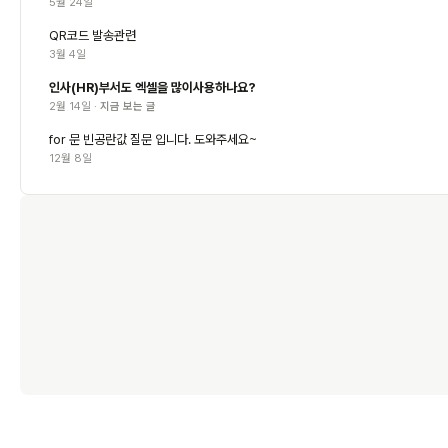
5월 24일
QR코드 발송관련
3월 4일
인사(HR)부서도 엑셀을 많이사용하나요?
2월 14일 ·
지금 보는 글
for 문 빈공란값 질문 입니다. 도와주세요~
12월 8일