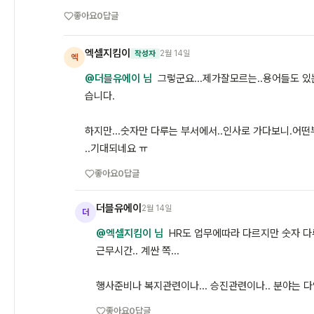
좋아요
0
답글
엑셀지킴이
2월 14일
작성자
엑
@더블유에이 님
그렇군요...제가잘모르는..용어들도 
습니다.
하지만...숫자만 다루는 부서에서..인사로 가다보니.
..기대되네요 ㅠ
좋아요
0
답글
더블유에이
2월 14일
더
@엑셀지킴이 님
HR도 업무에따라 다르지만 숫자 다
근무시간.. 계싼 쪽...
행사준비나 복지관련이나... 승진관련이나.. 분야는 
좋아요
0
답글