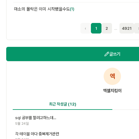
마소의 몰락은 이미 시작됐을수도
(1)
‹
1
2
…
4921
글쓰기
엑
엑셀지킴이
최근 작성글
(12)
sql 공부를 할려고하느데...
5월 24일
각 테이블 마다 중복제거관련