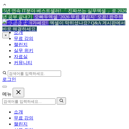
5년 연속 IT분야 베스트셀러! 「 진짜쓰는 실무엑셀 」로 2026
년 공부 끝내기
오빠두엑셀 `2026 무료 챌린지` 오픈! 완주하
컨
고 수료증 받아가세요!
엑셀이 막히셨나요? Q&A 게시판에서
텐
바로 해결하세요.
소개
츠
×
무료 강의
로
챌린지
건
실무 위키
너
자료실
뛰
커뮤니티
기
로그인
메뉴
소개
무료 강의
챌린지