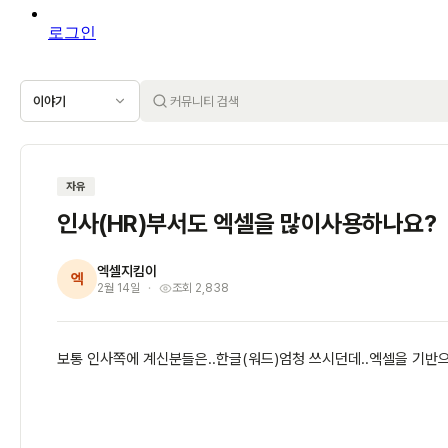
로그인
이야기
자유
인사(HR)부서도 엑셀을 많이사용하나요?
엑셀지킴이
엑
2월 14일
조회 2,838
보통 인사쪽에 계신분들은..한글(워드)엄청 쓰시던데..엑셀을 기