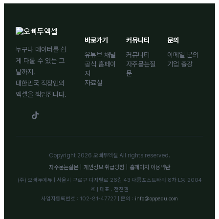
바로가기
커뮤니티
문의
누구나 데이터를 쉽
유튜브 채널
커뮤니티
이메일 문의
게 다룰 수 있는 그
공식 홈페이
자주묻는질
기업 출강
날까지.
지
문
자료실
대한민국 직장인의
엑셀을 책임집니다.
Copyright 2026 오빠두엑셀 All rights reserved.
자주묻는질문
|
개인정보 취급방침
|
홈페이지 이용약관
(주) 오빠두에듀 | 서울시 구로구 디지털로 26길 43 대륭포스트타워 8차 L동 2004
호 | 대표 : 전진권
사업자등록번호 : 102-81-47727 | 문의 :
info@oppadu.com