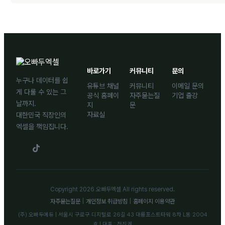
바로가기
커뮤니티
문의
누구나 데이터를 쉽
유튜브 채널
커뮤니티
이메일 문의
게 다룰 수 있는 그
공식 홈페이
자주묻는질
기업 출강
날까지.
지
문
자료실
대한민국 직장인의
엑셀을 책임집니다.
Copyright 2026 오빠두엑셀 All rights reserved.
자주묻는질문
|
개인정보 취급방침
|
홈페이지 이용약관
(주) 오빠두에듀 | 서울시 구로구 디지털로 26길 43 대륭포스트타워 8차 L동 2004
호 | 대표 : 전진권