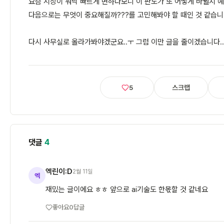
요즘 시장이 워낙 빠르게 변하다보니 이 판도가 또 어떻게 바뀔지 
다음으로는 무엇이 중요해질까???를 고민해봐야 할 때인 것 같습니
다시 사무실로 올라가봐야겠군요..ㅜ 그럼 이만 글을 줄이겠습니다..
스크랩
5
댓글
4
엑린이:D
2월 11일
엑
재밌는 글이에요 ㅎㅎ 앞으로 ai기술도 한몫할 것 같네요
좋아요
0
답글