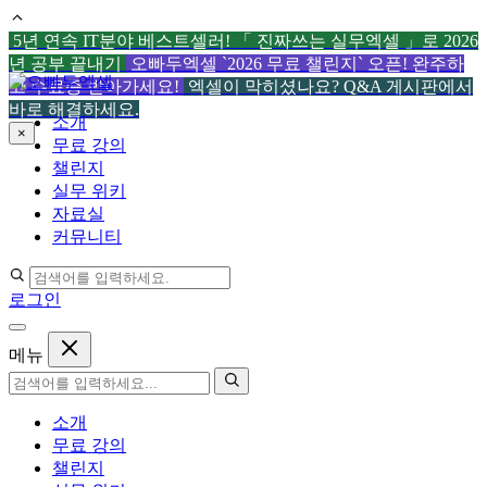
5년 연속 IT분야 베스트셀러! 「 진짜쓰는 실무엑셀 」로 2026
년 공부 끝내기
오빠두엑셀 `2026 무료 챌린지` 오픈! 완주하
컨
고 수료증 받아가세요!
엑셀이 막히셨나요? Q&A 게시판에서
텐
바로 해결하세요.
소개
츠
×
무료 강의
로
챌린지
건
실무 위키
너
자료실
뛰
커뮤니티
기
로그인
메뉴
소개
무료 강의
챌린지