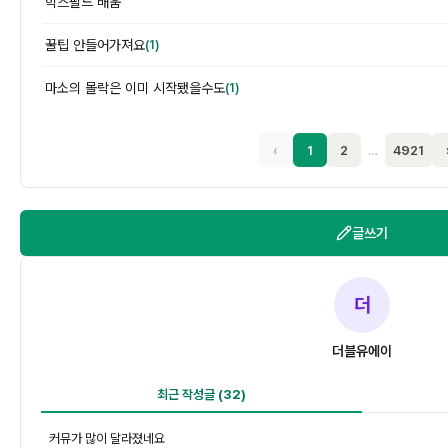
힉스필드 배움
꿀팁 안들어가져요
(1)
마소의 몰락은 이미 시작됐을수도
(1)
‹
1
2
…
4921
글쓰기
더
더블유에이
최근 작성글
(32)
커뮤가 많이 달라졌네요