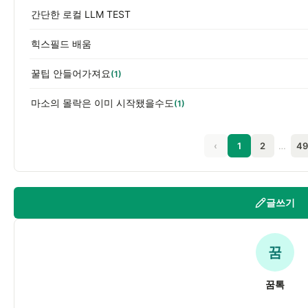
간단한 로컬 LLM TEST
힉스필드 배움
꿀팁 안들어가져요
(1)
마소의 몰락은 이미 시작됐을수도
(1)
‹
1
2
…
49
글쓰기
꿈
꿈톡