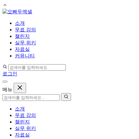
컨
텐
소개
츠
무료 강의
로
챌린지
건
실무 위키
너
자료실
뛰
커뮤니티
기
로그인
메뉴
소개
무료 강의
챌린지
실무 위키
자료실