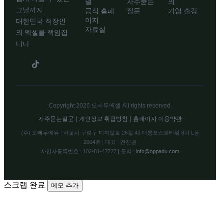
널
자주묻는
의
그날까지.
공식 홈페
질문
기업 출강
이지
대한민국 직장인
자료실
의 엑셀을 책임집
니다.
Copyright 2026 오빠두엑셀 All rights reserved.
자주묻는질문
|
개인정보 취급방침
|
홈페이지 이용약관
(주) 오빠두에듀 | 서울시 구로구 디지털로 26길 43 대륭포스트타워 8차 L동
2004호 | 대표 : 전진권
사업자등록번호 : 102-81-47727 | 문의 :
info@oppadu.com
스크랩 완료
메모 추가