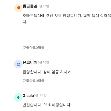
황금물결
5월 12일
황
오빠두엑셀에 오신 것을 환영합니다. 함께 엑셀 실력을
다.
좋아요
답글
0
윤코비치
5월 16일
윤
환영합니다. 같이 열공 하시죠~
좋아요
답글
0
Gisele
5월 30일
G
반갑습니다~^^ 화이팅입니다~