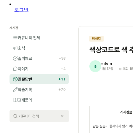
로그인
게시판
커뮤니티 전체
미해결
색상코드로 색 
소식
출석체크
+93
silvia
s
이야기
+4
1월 12일
조회 18
질문답변
+11
학습기록
+70
교재문의
게시판을 
같은 질문이 중복되지 않게 여