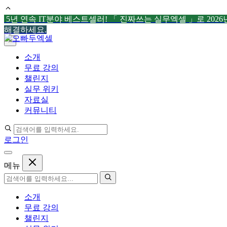
5년 연속 IT분야 베스트셀러! 「 진짜쓰는 실무엑셀 」로 202
해결하세요.
컨
×
텐
소개
츠
무료 강의
로
챌린지
건
실무 위키
너
자료실
뛰
커뮤니티
기
로그인
메뉴
소개
무료 강의
챌린지