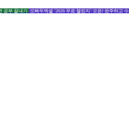
6년 공부 끝내기
오빠두엑셀 `2026 무료 챌린지` 오픈! 완주하고