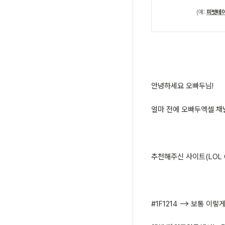
(예:
피벗테이
안녕하세요 오빠두님!
얼마 전에 오빠두엑셀 채널
추천해주신 사이트(LOL 
#1F1214 --> 보통 