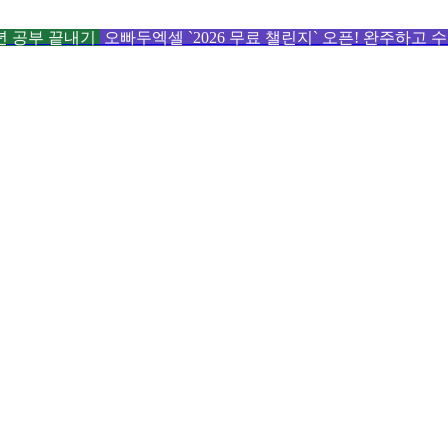
6년 공부 끝내기
오빠두엑셀 `2026 무료 챌린지` 오픈! 완주하고