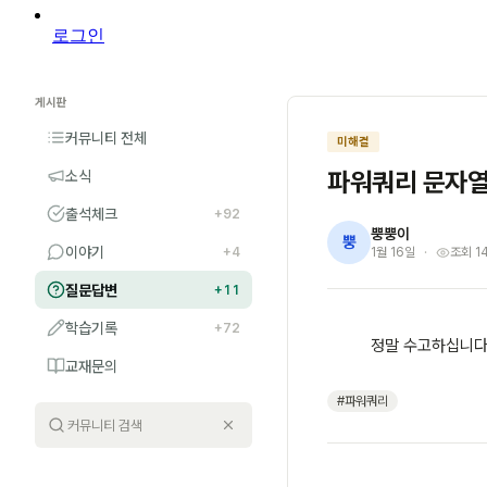
로그인
게시판
커뮤니티 전체
미해결
파워쿼리 문자열
소식
출석체크
+92
뿡뿡이
뿡
이야기
+4
1월 16일
조회 1
질문답변
+11
학습기록
+72
정말 수고하십니다
교재문의
#파워쿼리