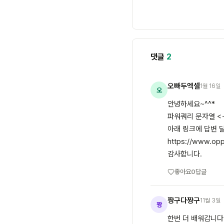
댓글
2
오빠두엑셀
1월 16일
오
안녕하세요~^^*
파워쿼리 문자열 <
아래 링크에 답변
https://www.op
감사합니다.
좋아요
0
답글
짱구다짱구
11월 3일
짱
한번 더 배워갑니다