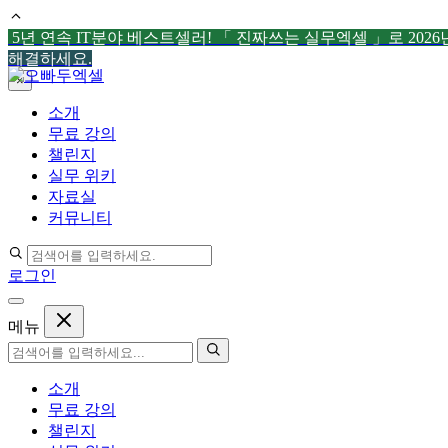
5년 연속 IT분야 베스트셀러! 「 진짜쓰는 실무엑셀 」로 202
해결하세요.
컨
×
텐
소개
츠
무료 강의
로
챌린지
건
실무 위키
너
자료실
뛰
커뮤니티
기
로그인
메뉴
소개
무료 강의
챌린지