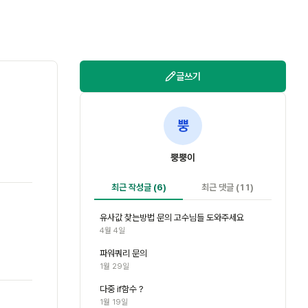
글쓰기
뿡
뿡뿡이
최근 작성글
(6)
최근 댓글
(11)
유사값 찾는방법 문의 고수님들 도와주세요
4월 4일
파워쿼리 문의
1월 29일
다중 if함수 ?
1월 19일