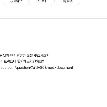
좋아요
스크랩
공유
-> 날짜 변경관련된 질문 맞으시죠?
 달아드렸으니 확인해보시겠어요?
padu.com/question/?uid=80&mod=document