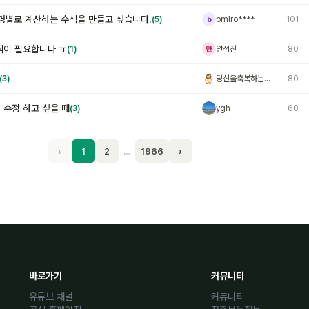
품명별로 계산하는 수식을 만들고 싶습니다.
(5)
bmiro****
101
b
식이 필요합니다 ㅠ
(1)
안석진
80
안
(3)
당신을축복하는올빼미
80
당
 수정 하고 싶을 때
(3)
ygh
60
y
‹
1
2
…
1966
›
바로가기
커뮤니티
유튜브 채널
커뮤니티