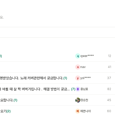
요.
1)
qwer****
12
q
nav
41
n
감명받았습니다. 노래 커버관련해서 궁금합니다.
(1)
yol****
37
y
항목을 변경하면 막대그래프가 바뀔 때 살 짝 버벅거립니다 . 해결 방법이 궁금합니다.
(7)
홍남표
82
홍
필요합니다.
(1)
정승천
45
정
 오기
(2)
예쁜나야
60
예