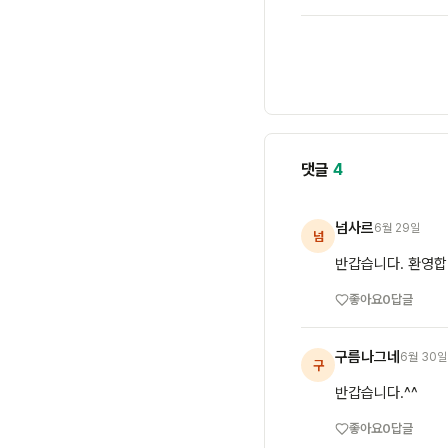
댓글
4
넘사르
6월 29일
넘
반갑습니다. 환영합
좋아요
0
답글
구름나그네
6월 30일
구
반갑습니다.^^
좋아요
0
답글