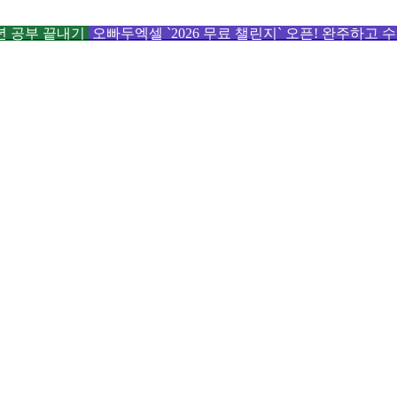
6년 공부 끝내기
오빠두엑셀 `2026 무료 챌린지` 오픈! 완주하고