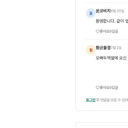
윤코비치
6월 30일
윤
환영합니다. 같이 
좋아요
0
답글
황금물결
7월 2일
황
오빠두엑셀에 오신 
좋아요
0
답글
로그인
후 댓글을 남길 수 있어