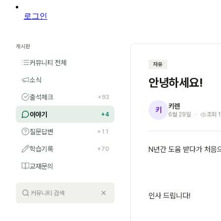
로그인
게시판
커뮤니티 전체
자유
안녕하세요!
소식
출석체크
+93
키렌
키
이야기
+4
6월 29일
조회 
질문답변
+11
학습기록
N년간 도움 받다가 처음
+70
교재문의
인사 드립니다!