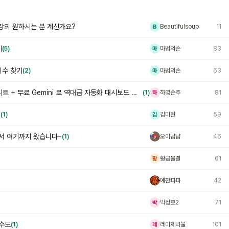
무 강의 원하시는 분 계신가요?
Beautifulsoup
11
B
기
(5)
마법의손
83
마
리수 찾기
(2)
마법의손
63
마
[오빠두LIVE] 272회 - 구글시트 + 무료 Gemini 로 역대급 자동화 대시보드 만드는 법(재고관리)
(1)
하영순주
81
하
.
(1)
김미현
59
김
서 여기까지 왔습니다~
(1)
오이냠냠
46
오
황금물결
61
황
예찬파파
42
예
박정호2
71
박
수도
(1)
레미제라불
101
레