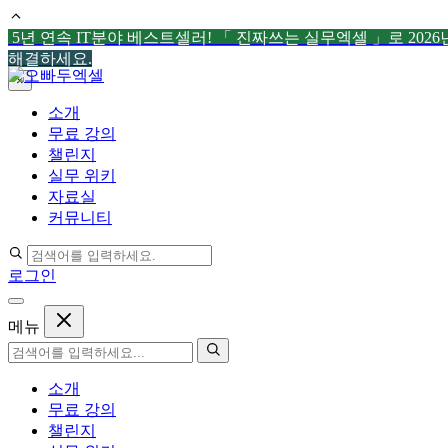
5년 연속 IT분야 베스트셀러! 「 진짜쓰는 실무엑셀 」로 202
해결하세요.
컨
×
텐
소개
츠
무료 강의
로
챌린지
건
실무 위키
너
자료실
뛰
커뮤니티
기
로그인
메뉴
소개
무료 강의
챌린지