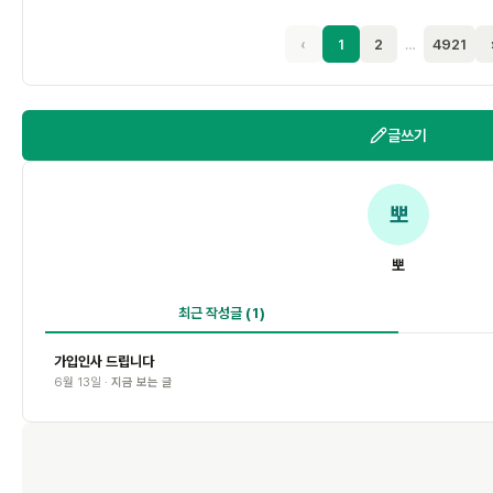
‹
1
2
…
4921
글쓰기
뽀
뽀
최근 작성글
(1)
가입인사 드립니다
6월 13일 ·
지금 보는 글