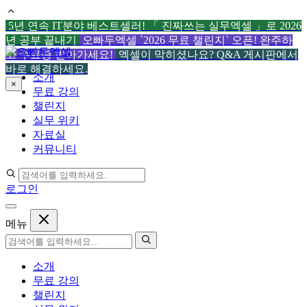
5년 연속 IT분야 베스트셀러! 「 진짜쓰는 실무엑셀 」로 2026
년 공부 끝내기
오빠두엑셀 `2026 무료 챌린지` 오픈! 완주하
컨
고 수료증 받아가세요!
엑셀이 막히셨나요? Q&A 게시판에서
텐
바로 해결하세요.
소개
츠
×
무료 강의
로
챌린지
건
실무 위키
너
자료실
뛰
커뮤니티
기
로그인
메뉴
소개
무료 강의
챌린지