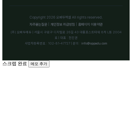
Copyright 2026 오빠두엑셀 All rights reserved.
자주묻는질문
|
개인정보 취급방침
|
홈페이지 이용약관
(주) 오빠두에듀 | 서울시 구로구 디지털로 26길 43 대륭포스트타워 8차 L동 2004
호 | 대표 : 전진권
사업자등록번호 : 102-81-47727 | 문의 :
info@oppadu.com
스크랩 완료
메모 추가