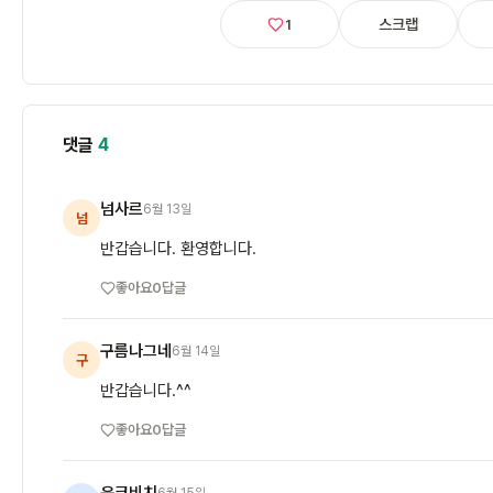
스크랩
1
댓글
4
넘사르
6월 13일
넘
반갑습니다. 환영합니다.
좋아요
0
답글
구름나그네
6월 14일
구
반갑습니다.^^
좋아요
0
답글