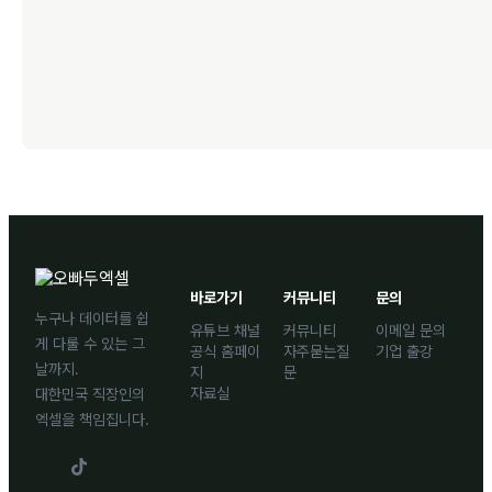
바로가기
커뮤니티
문의
누구나 데이터를 쉽
유튜브 채널
커뮤니티
이메일 문의
게 다룰 수 있는 그
공식 홈페이
자주묻는질
기업 출강
날까지.
지
문
자료실
대한민국 직장인의
엑셀을 책임집니다.