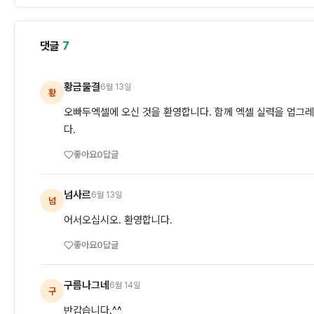
댓글
7
황금물결
6월 13일
황
오빠두엑셀에 오신 것을 환영합니다. 함께 엑셀 실력을 업그레
다.
좋아요
0
답글
넘사르
6월 13일
넘
어서오십시오. 환영합니다.
좋아요
0
답글
구름나그네
6월 14일
구
반갑습니다.^^