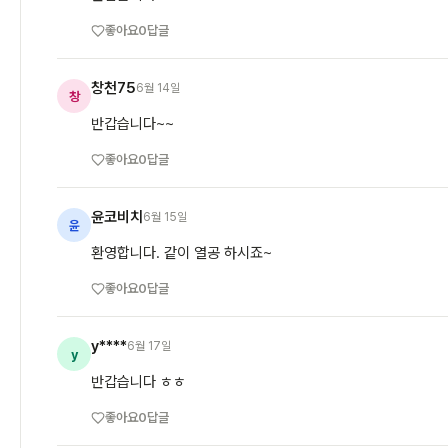
좋아요
0
답글
창천75
6월 14일
창
반갑습니다~~
좋아요
0
답글
윤코비치
6월 15일
윤
환영합니다. 같이 열공 하시죠~
좋아요
0
답글
y****
6월 17일
y
반갑습니다 ㅎㅎ
좋아요
0
답글