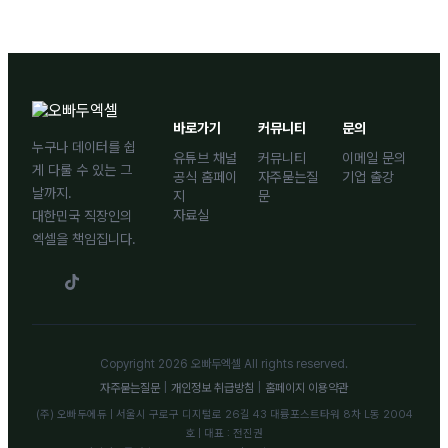
바로가기
커뮤니티
문의
누구나 데이터를 쉽
유튜브 채널
커뮤니티
이메일 문의
게 다룰 수 있는 그
공식 홈페이
자주묻는질
기업 출강
날까지.
지
문
자료실
대한민국 직장인의
엑셀을 책임집니다.
Copyright 2026 오빠두엑셀 All rights reserved.
자주묻는질문
|
개인정보 취급방침
|
홈페이지 이용약관
(주) 오빠두에듀 | 서울시 구로구 디지털로 26길 43 대륭포스트타워 8차 L동 2004
호 | 대표 : 전진권