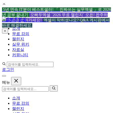
5년 연속 IT분야 베스트셀러! 「 진짜쓰는 실무엑셀 」로 2026
년 공부 끝내기
오빠두엑셀 `2026 무료 챌린지` 오픈! 완주하
컨
고 수료증 받아가세요!
엑셀이 막히셨나요? Q&A 게시판에서
텐
바로 해결하세요.
소개
츠
×
무료 강의
로
챌린지
건
실무 위키
너
자료실
뛰
커뮤니티
기
로그인
메뉴
소개
무료 강의
챌린지