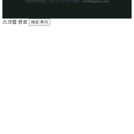
사업자등록번호 : 102-81-47727 | 문의 :
info@oppadu.com
스크랩 완료
메모 추가