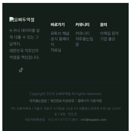
바로가기
커뮤니티
문의
누구나 데이터를 쉽
유튜브 채널
커뮤니티
이메일 문의
게 다룰 수 있는 그
공식 홈페이
자주묻는질
기업 출강
날까지.
지
문
자료실
대한민국 직장인의
엑셀을 책임집니다.
Copyright 2026 오빠두엑셀 All rights reserved.
자주묻는질문
|
개인정보 취급방침
|
홈페이지 이용약관
(주) 오빠두에듀 | 서울시 구로구 디지털로 26길 43 대륭포스트타워 8차 L동 2004
호 | 대표 : 전진권
사업자등록번호 : 102-81-47727 | 문의 :
info@oppadu.com