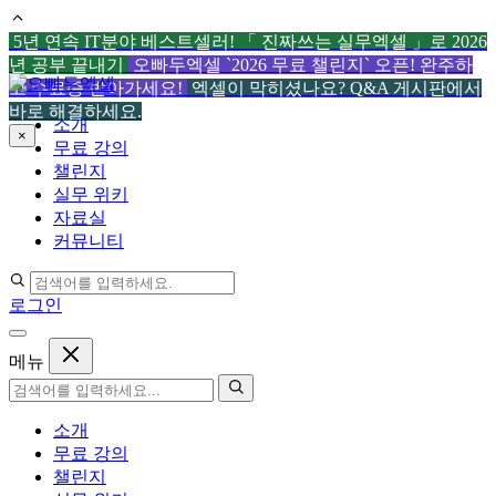
5년 연속 IT분야 베스트셀러! 「 진짜쓰는 실무엑셀 」로 2026
년 공부 끝내기
오빠두엑셀 `2026 무료 챌린지` 오픈! 완주하
컨
고 수료증 받아가세요!
엑셀이 막히셨나요? Q&A 게시판에서
텐
바로 해결하세요.
소개
츠
×
무료 강의
로
챌린지
건
실무 위키
너
자료실
뛰
커뮤니티
기
로그인
메뉴
소개
무료 강의
챌린지