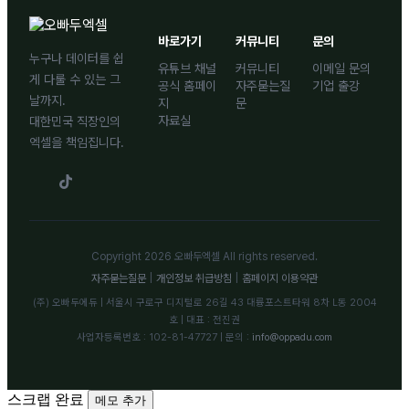
바로가기
커뮤니티
문의
누구나 데이터를 쉽
유튜브 채널
커뮤니티
이메일 문의
게 다룰 수 있는 그
공식 홈페이
자주묻는질
기업 출강
날까지.
지
문
자료실
대한민국 직장인의
엑셀을 책임집니다.
Copyright 2026 오빠두엑셀 All rights reserved.
자주묻는질문
|
개인정보 취급방침
|
홈페이지 이용약관
(주) 오빠두에듀 | 서울시 구로구 디지털로 26길 43 대륭포스트타워 8차 L동 2004
호 | 대표 : 전진권
사업자등록번호 : 102-81-47727 | 문의 :
info@oppadu.com
스크랩 완료
메모 추가