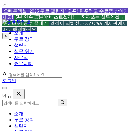
오빠두엑셀 `2026 무료 챌린지` 오픈! 완주하고 수료증 받아가
세요!
5년 연속 IT분야 베스트셀러! 「 진짜쓰는 실무엑셀 」
컨
로 2026년 공부 끝내기
엑셀이 막히셨나요? Q&A 게시판에서
텐
바로 해결하세요.
소개
츠
×
무료 강의
로
챌린지
건
실무 위키
너
자료실
뛰
커뮤니티
기
로그인
메뉴
소개
무료 강의
챌린지