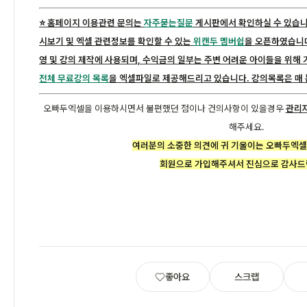
⭐️ 홈페이지 이용관련 문의는
자주묻는질문
게시판에서 확인하실 수 있습니
시보기 및 엑셀 관련정보를 확인할 수 있는
위캔두 멤버쉽
을 오픈하였습니다
영 및 강의 제작에 사용되며, 수익금의 일부는 주변 어려운 아이들을 위해
전체 무료강의 목록
을 엑셀파일로 제공해드리고 있습니다. 강의목록은 매 
오빠두엑셀을 이용하시면서 불편했던 점이나 건의사항이 있을경우
관리자
해주세요.
여러분의 소중한 의견에 귀 기울이는 오빠두엑셀
회원으로 가입해주셔서 진심으로 감사드
좋아요
스크랩