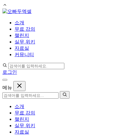
컨
텐
소개
츠
무료 강의
로
챌린지
건
실무 위키
너
자료실
뛰
커뮤니티
기
로그인
메뉴
소개
무료 강의
챌린지
실무 위키
자료실