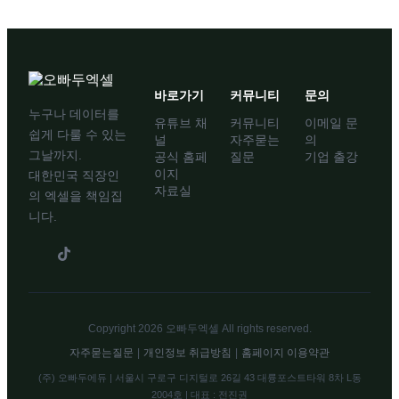
바로가기
커뮤니티
문의
누구나 데이터를
유튜브 채
커뮤니티
이메일 문
쉽게 다룰 수 있는
널
자주묻는
의
그날까지.
공식 홈페
질문
기업 출강
이지
대한민국 직장인
자료실
의 엑셀을 책임집
니다.
Copyright 2026 오빠두엑셀 All rights reserved.
자주묻는질문
|
개인정보 취급방침
|
홈페이지 이용약관
(주) 오빠두에듀 | 서울시 구로구 디지털로 26길 43 대륭포스트타워 8차 L동
2004호 | 대표 : 전진권