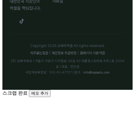
자료실
대한민국 직장인의
엑셀을 책임집니다.
Copyright 2026 오빠두엑셀 All rights reserved.
자주묻는질문
|
개인정보 취급방침
|
홈페이지 이용약관
(주) 오빠두에듀 | 서울시 구로구 디지털로 26길 43 대륭포스트타워 8차 L동 2004
호 | 대표 : 전진권
사업자등록번호 : 102-81-47727 | 문의 :
info@oppadu.com
스크랩 완료
메모 추가