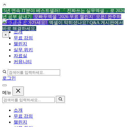
5년 연속 IT분야 베스트셀러! 「 진짜쓰는 실무엑셀 」로 2026
년 공부 끝내기
오빠두엑셀 `2026 무료 챌린지` 오픈! 완주하
컨
고 수료증 받아가세요!
엑셀이 막히셨나요? Q&A 게시판에서
텐
바로 해결하세요.
소개
츠
×
무료 강의
로
챌린지
건
실무 위키
너
자료실
뛰
커뮤니티
기
로그인
메뉴
소개
무료 강의
챌린지