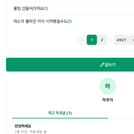
꿀팁 안들어가져요
(1)
마소의 몰락은 이미 시작됐을수도
(1)
‹
1
2
…
4921
글쓰기
하
하루카
최근 작성글
(1)
안녕하세요
2월 14일 ·
지금 보는 글