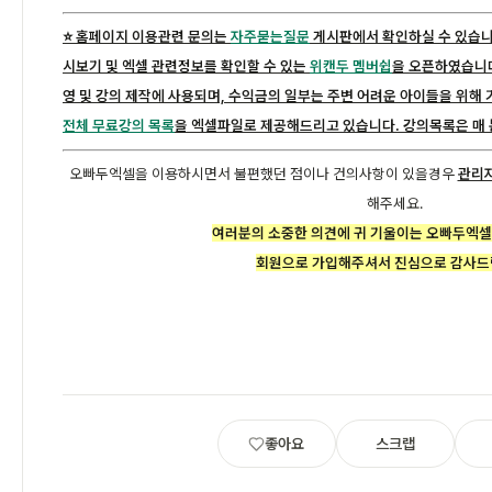
⭐️ 홈페이지 이용관련 문의는
자주묻는질문
게시판에서 확인하실 수 있습니
시보기 및 엑셀 관련정보를 확인할 수 있는
위캔두 멤버쉽
을 오픈하였습니다
영 및 강의 제작에 사용되며, 수익금의 일부는 주변 어려운 아이들을 위해
전체 무료강의 목록
을 엑셀파일로 제공해드리고 있습니다. 강의목록은 매 
오빠두엑셀을 이용하시면서 불편했던 점이나 건의사항이 있을경우
관리자
해주세요.
여러분의 소중한 의견에 귀 기울이는 오빠두엑셀
회원으로 가입해주셔서 진심으로 감사드
좋아요
스크랩