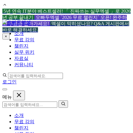
5년 연속 IT분야 베스트셀러! 「 진짜쓰는 실무엑셀 」로 2026
년 공부 끝내기
오빠두엑셀 `2026 무료 챌린지` 오픈! 완주하
컨
고 수료증 받아가세요!
엑셀이 막히셨나요? Q&A 게시판에서
텐
바로 해결하세요.
소개
츠
×
무료 강의
로
챌린지
건
실무 위키
너
자료실
뛰
커뮤니티
기
로그인
메뉴
소개
무료 강의
챌린지