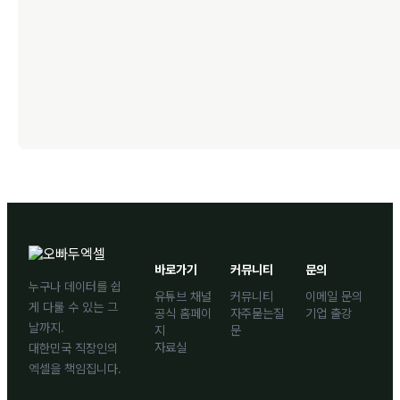
바로가기
커뮤니티
문의
누구나 데이터를 쉽
유튜브 채널
커뮤니티
이메일 문의
게 다룰 수 있는 그
공식 홈페이
자주묻는질
기업 출강
날까지.
지
문
자료실
대한민국 직장인의
엑셀을 책임집니다.