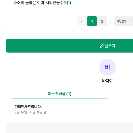
마소의 몰락은 이미 시작됐을수도
(1)
‹
1
2
…
4921
글쓰기
바
바다야
최근 작성글
(1)
가입인사드립니다.
2월 14일 ·
지금 보는 글