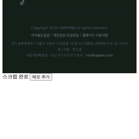
Copyright 2026 오빠두엑셀 All rights reserved.
자주묻는질문
|
개인정보 취급방침
|
홈페이지 이용약관
(주) 오빠두에듀 | 서울시 구로구 디지털로 26길 43 대륭포스트타워 8차 L동 2004
호 | 대표 : 전진권
사업자등록번호 : 102-81-47727 | 문의 :
info@oppadu.com
스크랩 완료
메모 추가