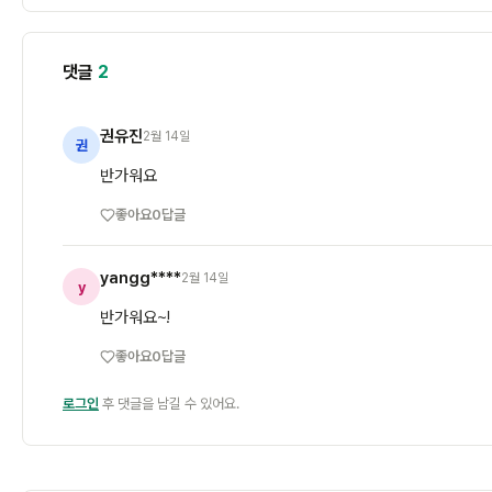
댓글
2
권유진
2월 14일
권
반가워요
좋아요
0
답글
yangg****
2월 14일
y
반가워요~!
좋아요
0
답글
로그인
후 댓글을 남길 수 있어요.