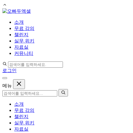
컨
텐
소개
츠
무료 강의
로
챌린지
건
실무 위키
너
자료실
뛰
커뮤니티
기
로그인
메뉴
소개
무료 강의
챌린지
실무 위키
자료실