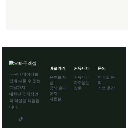
바로가기
커뮤니티
문의
누구나 데이터를
유튜브 채
커뮤니티
이메일 문
쉽게 다룰 수 있는
널
자주묻는
의
그날까지.
공식 홈페
질문
기업 출강
이지
대한민국 직장인
자료실
의 엑셀을 책임집
니다.