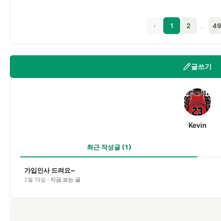
‹
1
2
…
49
글쓰기
K
Kevin
최근 작성글
(1)
가입인사 드려요~
2월 13일 ·
지금 보는 글