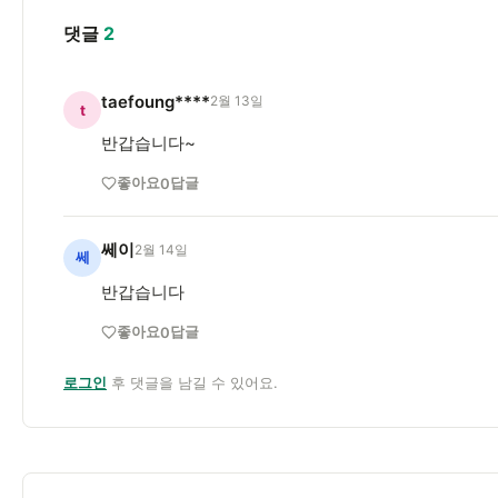
댓글
2
taefoung****
2월 13일
t
반갑습니다~
좋아요
답글
0
쎄이
2월 14일
쎄
반갑습니다
좋아요
답글
0
로그인
후 댓글을 남길 수 있어요.