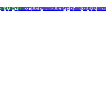
6년 공부 끝내기
오빠두엑셀 `2026 무료 챌린지` 오픈! 완주하고