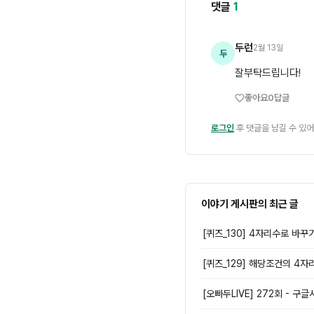
댓글
1
두런
2월 13일
두
잘부탁드립니다!
좋아요
0
답글
로그인
후 댓글을 남길 수 있어
이야기 게시판의 최근 글
[퀴즈_130] 4자리수로 바꾸
[퀴즈_129] 해당조건의 4자