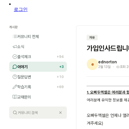
로그인
게시판
커뮤니티 전체
자유
가입인사드립니
소식
출석체크
+94
ednorton
e
이야기
+3
2월 13일
조회 2
질문답변
+10
학습기록
+69
1. 오빠두엑셀은 여러분과 
교재문의
여러분께 유익한 정보를 제
오빠두엑셀은 언제나 열려
겨주세요)