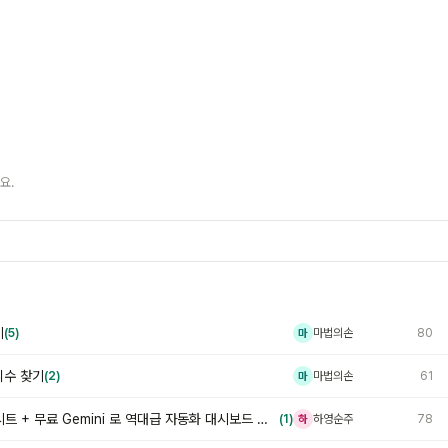
요.
기
(5)
마법의손
80
마
리수 찾기
(2)
마법의손
61
마
[오빠두LIVE] 272회 - 구글시트 + 무료 Gemini 로 역대급 자동화 대시보드 만드는 법(재고관리)
(1)
하영순주
78
하