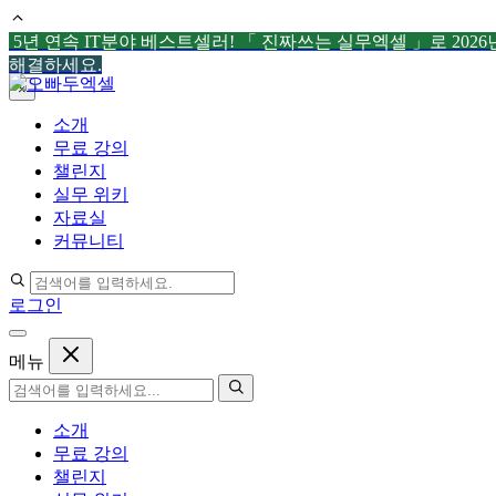
5년 연속 IT분야 베스트셀러! 「 진짜쓰는 실무엑셀 」로 202
해결하세요.
컨
×
텐
소개
츠
무료 강의
로
챌린지
건
실무 위키
너
자료실
뛰
커뮤니티
기
로그인
메뉴
소개
무료 강의
챌린지