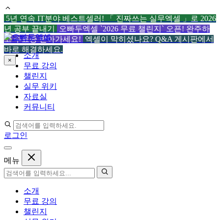
5년 연속 IT분야 베스트셀러! 「 진짜쓰는 실무엑셀 」로 2026
년 공부 끝내기
오빠두엑셀 `2026 무료 챌린지` 오픈! 완주하
컨
고 수료증 받아가세요!
엑셀이 막히셨나요? Q&A 게시판에서
텐
바로 해결하세요.
소개
츠
×
무료 강의
로
챌린지
건
실무 위키
너
자료실
뛰
커뮤니티
기
로그인
메뉴
소개
무료 강의
챌린지