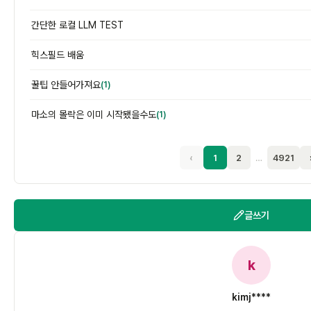
간단한 로컬 LLM TEST
힉스필드 배움
꿀팁 안들어가져요
(1)
마소의 몰락은 이미 시작됐을수도
(1)
‹
1
2
…
4921
글쓰기
k
kimj****