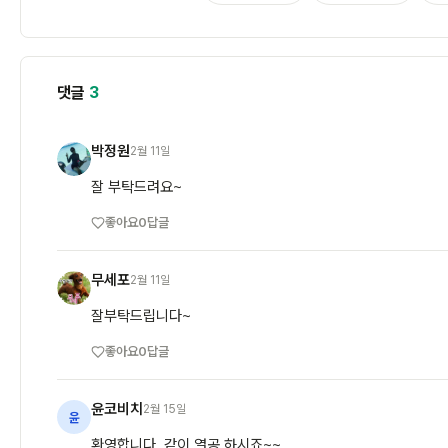
댓글
3
박정원
2월 11일
박
잘 부탁드려요~
좋아요
0
답글
무세포
2월 11일
무
잘부탁드립니다~
좋아요
0
답글
윤코비치
2월 15일
윤
환영합니다. 같이 열공 하시죠~~