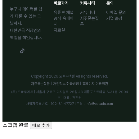
바로가기
커뮤니티
문의
누구나 데이터를 쉽
유튜브 채널
커뮤니티
이메일 문의
게 다룰 수 있는 그
공식 홈페이
자주묻는질
기업 출강
날까지.
지
문
자료실
대한민국 직장인의
엑셀을 책임집니다.
Copyright 2026 오빠두엑셀 All rights reserved.
자주묻는질문
|
개인정보 취급방침
|
홈페이지 이용약관
(주) 오빠두에듀 | 서울시 구로구 디지털로 26길 43 대륭포스트타워 8차 L동 2004
호 | 대표 : 전진권
사업자등록번호 : 102-81-47727 | 문의 :
info@oppadu.com
스크랩 완료
메모 추가