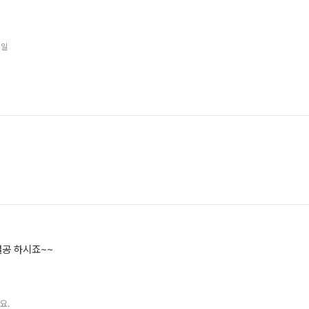
0일
열공 하시죠~~
요.