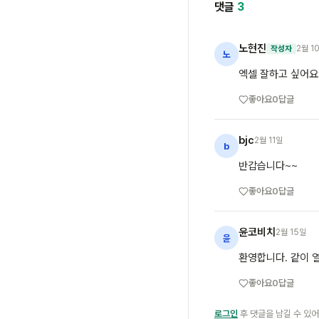
댓글
3
노현진
2월 1
작성자
노
엑셀 잘하고 싶어요
좋아요
0
답글
bjc
2월 11일
b
반갑습니다~~
좋아요
0
답글
윤코비치
2월 15일
윤
환영합니다. 같이 
좋아요
0
답글
로그인
후 댓글을 남길 수 있어