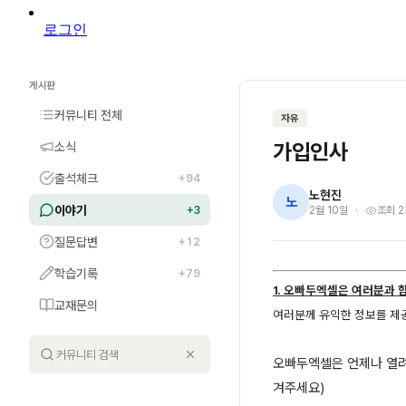
로그인
게시판
커뮤니티 전체
자유
가입인사
소식
출석체크
+94
노현진
노
이야기
+3
2월 10일
조회 2
질문답변
+12
학습기록
+79
1. 오빠두엑셀은 여러분과 
교재문의
여러분께 유익한 정보를 제
오빠두엑셀은 언제나 열려
겨주세요)