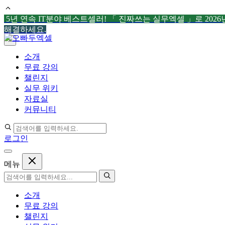
5년 연속 IT분야 베스트셀러! 「 진짜쓰는 실무엑셀 」로 202
해결하세요.
컨
×
텐
소개
츠
무료 강의
로
챌린지
건
실무 위키
너
자료실
뛰
커뮤니티
기
로그인
메뉴
소개
무료 강의
챌린지