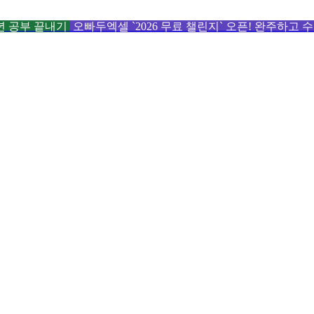
6년 공부 끝내기
오빠두엑셀 `2026 무료 챌린지` 오픈! 완주하고