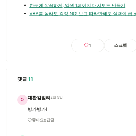
한눈에 깔끔하게, 엑셀 1페이지 대시보드 만들기
VBA를 몰라도 걱정 NO! 보고 따라만해도 실력이 급.상
스크랩
1
댓글
11
대환킴벌리
2월 5일
대
방가방가!
좋아요
답글
0