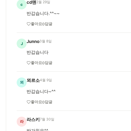
cd맨
2월 29일
c
반갑습니다.^^~~
좋아요
답글
0
Junno
3월 8일
J
반갑습니다
좋아요
답글
0
뫼르소
4월 9일
뫼
반갑습니다~^^
좋아요
답글
0
라스키
7월 30일
라
반가워요^^