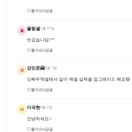
좋아요
답글
0
울림셀
3월 27일
울
반갑습니담.^^
좋아요
답글
0
강민준🤗
4월 7일
강
오빠두엑셀에서 같이 엑셀 실력을 업그레이드 해요😄
좋아요
답글
0
이국현
8월 7일
이
안녕하세요~
좋아요
답글
0