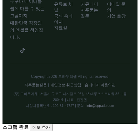
누구나 데이터를
유튜브 채
커뮤니티
이메일 문
쉽게 다룰 수 있는
널
자주묻는
의
그날까지.
공식 홈페
질문
기업 출강
이지
대한민국 직장인
자료실
의 엑셀을 책임집
니다.
Copyright 2026 오빠두엑셀 All rights reserved.
자주묻는질문
|
개인정보 취급방침
|
홈페이지 이용약관
(주) 오빠두에듀 | 서울시 구로구 디지털로 26길 43 대륭포스트타워 8차 L동
2004호 | 대표 : 전진권
사업자등록번호 : 102-81-47727 | 문의 :
info@oppadu.com
스크랩 완료
메모 추가