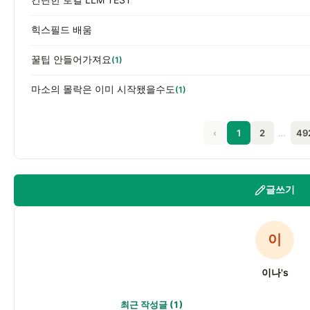
힉스필드 배움
꿀팁 안들어가져요
(1)
마소의 몰락은 이미 시작됐을수도
(1)
‹
1
2
…
49
글쓰기
이
이나's
최근 작성글
(1)