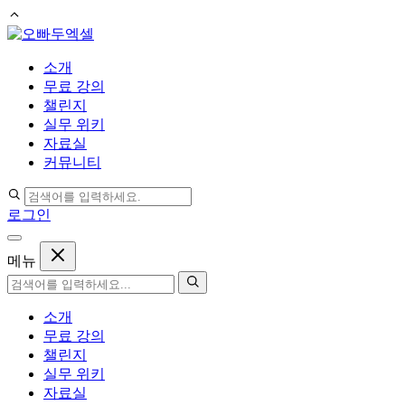
컨
텐
소개
츠
무료 강의
로
챌린지
건
실무 위키
너
자료실
뛰
커뮤니티
기
로그인
메뉴
소개
무료 강의
챌린지
실무 위키
자료실