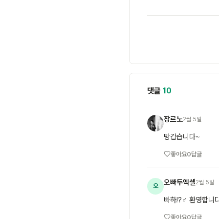
댓글
10
장르노
2월 5일
장
방갑습니다~
좋아요
0
답글
오빠두엑셀
2월 5일
오
빠하!?‍♂️ 환영합니
좋아요
0
답글