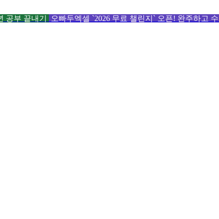
6년 공부 끝내기
오빠두엑셀 `2026 무료 챌린지` 오픈! 완주하고