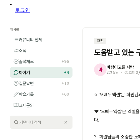
로그인
게시판
커뮤니티 전체
자유
도움받고 있는 
소식
출석체크
+95
바람이고픈 사람
바
이야기
+4
2월 5일
조회 3,
질문답변
+10
학습기록
⭐️ '오빠두엑셀'은 회원님
+69
교재문의
❤️ '오빠두엑셀'은 엑셀
다.
? 회원님들의
소중한 노