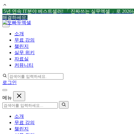
5년 연속 IT분야 베스트셀러! 「 진짜쓰는 실무엑셀 」로 202
해결하세요.
컨
×
텐
소개
츠
무료 강의
로
챌린지
건
실무 위키
너
자료실
뛰
커뮤니티
기
로그인
메뉴
소개
무료 강의
챌린지