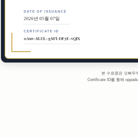
DATE OF ISSUANCE
2026년 05월 07일
CERTIFICATE ID
0Auv-SLUL-gSFl-DFyE-vQIX
본 수료증은 오빠두
Certificate ID를 통해 