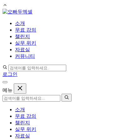
컨
텐
소개
츠
무료 강의
로
챌린지
건
실무 위키
너
자료실
뛰
커뮤니티
기
로그인
메뉴
소개
무료 강의
챌린지
실무 위키
자료실