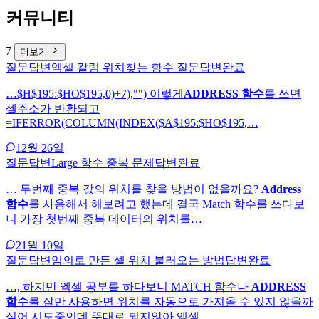
커뮤니티
7
더보기
질문답변
엑셀 칼럼 위치찾는 함수 질문
답변완료
…$H$195:$HO$195,0)+7),"") 이렇게
ADDRESS 함수
를 쓰면
셀주소가 반환되고
=IFERROR(COLUMN(INDEX($A$195:$HO$195,…
1
2월 26일
질문답변
Large 함수 중복 문제
답변완료
… 두번째 중복 값의 위치를 찾을 방법이 없을까요?
Address
함수
를 사용해서 해보려고 했는데 결국 Match 함수를 쓰다보
니 가장 첫번째 중복 데이터의 위치를…
2
1월 10일
질문답변
임의로 만든 셀 위치 불러오는 방법
답변완료
…, 하지만 엑셀 공부를 하다보니 MATCH 함수나
ADDRESS
함수
를 잘만 사용하면 위치를 자동으로 가져올 수 있지 않을까
싶어 시도중인데 뜻대로 되지않아 엑셀…