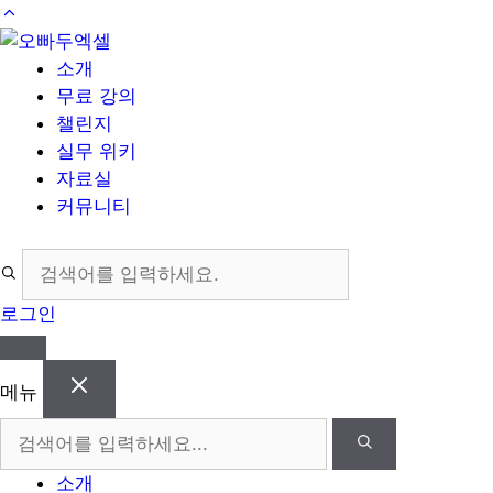
컨
텐
소개
츠
무료 강의
로
챌린지
건
실무 위키
너
자료실
뛰
커뮤니티
기
로그인
메뉴
소개